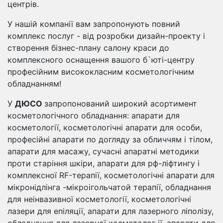
центрів.
У нашій компанії вам запропонують повний
комплекс послуг - від розробки дизайн-проекту і
створення бізнес-плану салону краси до
комплексного оснащення вашого б`юті-центру
професійним висококласним косметологічним
обладнанням!
У
ДЮСО
запропонований широкий асортимент
косметологічного обладнання: апарати для
косметології, косметологічні апарати для особи,
професійні апарати по догляду за обличчям і тілом,
апарати для масажу, сучасні апаратні методики
проти старіння шкіри, апарати для рф-ліфтингу і
комплексної RF-терапії, косметологічні апарати для
мікронідлінга -мікроігольчатой ​​терапії, обладнання
для неінвазивної косметології, косметологічні
лазери для епіляції, апарати для лазерного ліполізу,
обладнання для лазерної косметолог ії, апарати для