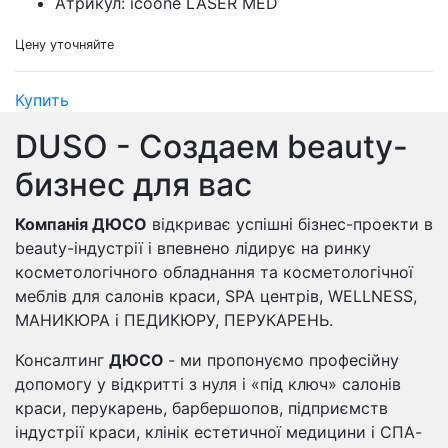
Атрикул: icoone LASER MED
Цену уточняйте
Купить
DUSO - Создаем beauty-
бизнес для вас
Компанія ДЮСО
відкриває успішні бізнес-проекти в
beauty-індустрії і впевнено лідирує на ринку
косметологічного обладнання та косметологічної
меблів для салонів краси, SPA центрів, WELLNESS,
МАНИКЮРА і ПЕДИКЮРУ, ПЕРУКАРЕНЬ.
Консалтинг
ДЮСО
- ми пропонуємо професійну
допомогу у відкритті з нуля і «під ключ» салонів
краси, перукарень, барбершопов, підприємств
індустрії краси, клінік естетичної медицини і СПА-