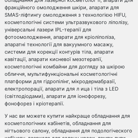
фракційного омолодження шкіри, апарати для
SMAS-ліфтингу омолодження з технологією HIFU,
косметологічні системи ультразвукового ліполізу,
універсальні лазери IPL-терапії для
фотоомолодження, апарати для кріоліполіза,
апаратні технології для вакуумного масажу,
системи для корекції контурів тіла, апарати
кавітації, апарати кисневої мезотерапії,
косметологічні комбайни для догляду за шкірою
обличчя, мультифункціональні косметологічні
платформи для гідропілінг, мікродермабразії,
електропорації, апарати для л ица і тіла з LED
(світлодіодами), апарати для іонофорезу,
фонофорез і кріотерапії.
У нас ви можете купити найкраще обладнання для
косметологічних кабінетів, обладнання для
нігтьового салону, обладнання для подологіческого
кабінету, дзеркала для салону краси, лампи лупи,