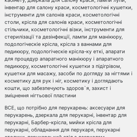
інвентар для салону краси, косметологічні кушетки,
інструменти для салонів краси, косметологічні
столи, крісла для салонів краси, косметологічні
стільчики, косметологічні візки, інструменти для
стерилізації та дезінфекції, лампи для манікюру,
подологіческіе крісла, крісла з ваннами для
педикюру, подологіческіе крісла-ку еткі, апарати
для процедур апаратного манікюру і апаратного
педикюру, косметологічні кушетки з підігрівом,
кушетки для масажу, засоби по догляду за нігтями і
косметику для рук і ніг, косметику і доглядають
кошти, що забезпечують здоров`я, захист і
зміцнення нігтьової пластини
ВСЕ, що потрібно для перукарень: аксесуари для
перукарень, дзеркала для перукарні, інвентар для
перукарні, Барбер-крісла, мийки крісла для
перукарні, обладнання для перукаря, перукарні
столики, перукарський стіл з дзеркалом,