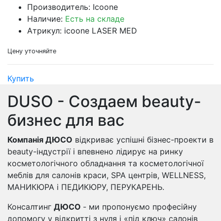
Производитель: Icoone
Наличие:
Есть на складе
Атрикул: icoone LASER MED
Цену уточняйте
Купить
DUSO - Создаем beauty-
бизнес для вас
Компанія ДЮСО
відкриває успішні бізнес-проекти в
beauty-індустрії і впевнено лідирує на ринку
косметологічного обладнання та косметологічної
меблів для салонів краси, SPA центрів, WELLNESS,
МАНИКЮРА і ПЕДИКЮРУ, ПЕРУКАРЕНЬ.
Консалтинг
ДЮСО
- ми пропонуємо професійну
допомогу у відкритті з нуля і «під ключ» салонів