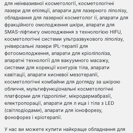
для неінвазивної косметології, косметологічні
лазери для епіляції, апарати для лазерного ліполізу,
обладнання для лазерної косметолог ії, апарати для
фракційного омолодження шкіри, апарати для
SMAS-ліфтингу омолодження з технологією HIFU,
косметологічні системи ультразвукового ліполізу,
універсальні лазери IPL-терапії для
фотоомолодження, апарати для кріоліполіза,
апаратні технології для вакуумного масажу,
системи для корекції контурів тіла, апарати
кавітації, апарати кисневої мезотерапії,
косметологічні комбайни для догляду за шкірою
обличчя, мультифункціональні косметологічні
платформи для гідропілінг, мікродермабразії,
електропорації, апарати для л ица і тіла з LED
(світлодіодами), апарати для іонофорезу,
фонофорез і кріотерапії.
У нас ви можете купити найкраще обладнання для