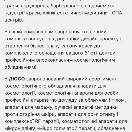
краси, перукарень, барбершопов, підприємств
індустрії краси, клінік естетичної медицини і СПА-
центрів.
У нашій компанії вам запропонують повний
комплекс послуг - від розробки дизайн-проекту і
створення бізнес-плану салону краси до
комплексного оснащення вашого б`юті-центру
професійним висококласним косметологічним
обладнанням!
У
ДЮСО
запропонований широкий асортимент
косметологічного обладнання: апарати для
косметології, косметологічні апарати для особи,
професійні апарати по догляду за обличчям і тілом,
апарати для масажу, сучасні апаратні методики
проти старіння шкіри, апарати для рф-ліфтингу і
комплексної RF-терапії, косметологічні апарати для
мікронідлінга -мікроігольчатой ​​терапії, обладнання