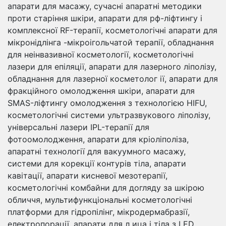
апарати для масажу, сучасні апаратні методики
проти старіння шкіри, апарати для рф-ліфтингу і
комплексної RF-терапії, косметологічні апарати для
мікронідлінга -мікроігольчатой ​​терапії, обладнання
для неінвазивної косметології, косметологічні
лазери для епіляції, апарати для лазерного ліполізу,
обладнання для лазерної косметолог ії, апарати для
фракційного омолодження шкіри, апарати для
SMAS-ліфтингу омолодження з технологією HIFU,
косметологічні системи ультразвукового ліполізу,
універсальні лазери IPL-терапії для
фотоомолодження, апарати для кріоліполіза,
апаратні технології для вакуумного масажу,
системи для корекції контурів тіла, апарати
кавітації, апарати кисневої мезотерапії,
косметологічні комбайни для догляду за шкірою
обличчя, мультифункціональні косметологічні
платформи для гідропілінг, мікродермабразії,
електропорації, апарати для л ица і тіла з LED