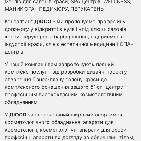
меблів для салонів краси, SPA центрів, WELLNESS,
МАНИКЮРА і ПЕДИКЮРУ, ПЕРУКАРЕНЬ.
Консалтинг
ДЮСО
- ми пропонуємо професійну
допомогу у відкритті з нуля і «під ключ» салонів
краси, перукарень, барбершопов, підприємств
індустрії краси, клінік естетичної медицини і СПА-
центрів.
У нашій компанії вам запропонують повний
комплекс послуг - від розробки дизайн-проекту і
створення бізнес-плану салону краси до
комплексного оснащення вашого б`юті-центру
професійним висококласним косметологічним
обладнанням!
У
ДЮСО
запропонований широкий асортимент
косметологічного обладнання: апарати для
косметології, косметологічні апарати для особи,
професійні апарати по догляду за обличчям і тілом,