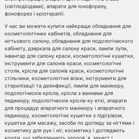
(світлодіодами), апарати для іонофорезу,
фонофорез і кріотерапії.
У нас ви можете купити найкраще обладнання для
косметологічних кабінетів, обладнання для
нігтьового салону, обладнання для подологіческого
кабінету, дзеркала для салону краси, лампи лупи,
інвентар для салону краси, косметологічні кушетки,
інструменти для салонів краси, косметологічні
столи, крісла для салонів краси, косметологічні
стільчики, косметологічні візки, інструменти для
стерилізації та дезінфекції, лампи для манікюру,
подологіческіе крісла, крісла з ваннами для
педикюру, подологіческіе крісла-ку еткі, апарати
для процедур апаратного манікюру і апаратного
педикюру, косметологічні кушетки з підігрівом,
кушетки для масажу, засоби по догляду за нігтями і
косметику для рук і ніг, косметику і доглядають
кошти, що забезпечують здоров`я, захист і