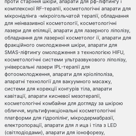
проти старіння шкіри, апарати для рф-ліфтингу і
комплексної RF-терапії, косметологічні апарати для
мікронідлінга -мікроігольчатой ​​терапії, обладнання
для неінвазивної косметології, косметологічні
лазери для епіляції, апарати для лазерного ліполізу,
обладнання для лазерної косметолог ії, апарати для
фракційного омолодження шкіри, апарати для
SMAS-ліфтингу омолодження з технологією HIFU,
косметологічні системи ультразвукового ліполізу,
універсальні лазери IPL-терапії для
фотоомолодження, апарати для кріоліполіза,
апаратні технології для вакуумного масажу,
системи для корекції контурів тіла, апарати
кавітації, апарати кисневої мезотерапії,
косметологічні комбайни для догляду за шкірою
обличчя, мультифункціональні косметологічні
платформи для гідропілінг, мікродермабразії,
електропорації, апарати для л ица і тіла з LED
(світлодіодами), апарати для іонофорезу,