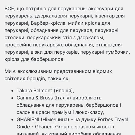
ВСЕ, що потрібно для перукарень: аксесуари для
перукарень, дзеркала для перукарні, інвентар для
перукарні, Барбер-крісла, мийки крісла для
перукарні, обладнання для перукаря, перукарні
столики, перукарський стіл з дзеркалом,
професійне перукарське обладнання, стільці для
перукарні, візки для перукарів, перукарні тумбочки,
крісла для барбершопов
Ми є ексклюзивним представником відомих
світових брендів, таких як:
Takara Belmont (Японія),
Gamma & Bross (Італія) виробляють
обладнання для перукарень, барбершопов і
салонів краси преміум і люкс-класу,
GHARIENI (Німеччина) - на думку Forbes Travel
Guide - Gharieni Group є зразком якості і
визнаний, як кращий виробник обладнання