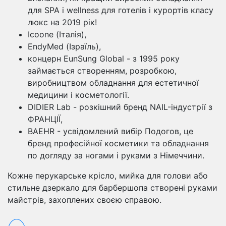
для SPA і wellness для готелів і курортів класу
люкс на 2019 рік!
Icoone (Італія),
EndyMed (Ізраїль),
концерн EunSung Global - з 1995 року
займається створенням, розробкою,
виробництвом обладнання для естетичної
медицини і косметології.
DIDIER Lab - розкішний бренд NAIL-індустрії з
ФРАНЦІЇ,
BAEHR - усвідомлений вибір Подогов, це
бренд професійної косметики та обладнання
по догляду за ногами і руками з Німеччини.
Кожне перукарське крісло, мийка для голови або
стильне дзеркало для барбершопа створені руками
майстрів, захоплених своєю справою.