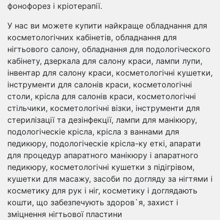
фонофорез і кріотерапії.
У нас ви можете купити найкраще обладнання для
косметологічних кабінетів, обладнання для
нігтьового салону, обладнання для подологіческого
кабінету, дзеркала для салону краси, лампи лупи,
інвентар для салону краси, косметологічні кушетки,
інструменти для салонів краси, косметологічні
столи, крісла для салонів краси, косметологічні
стільчики, косметологічні візки, інструменти для
стерилізації та дезінфекції, лампи для манікюру,
подологіческіе крісла, крісла з ваннами для
педикюру, подологіческіе крісла-ку еткі, апарати
для процедур апаратного манікюру і апаратного
педикюру, косметологічні кушетки з підігрівом,
кушетки для масажу, засоби по догляду за нігтями і
косметику для рук і ніг, косметику і доглядають
кошти, що забезпечують здоров`я, захист і
зміцнення нігтьової пластини