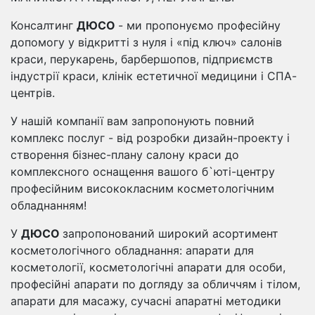
Консалтинг
ДЮСО
- ми пропонуємо професійну
допомогу у відкритті з нуля і «під ключ» салонів
краси, перукарень, барбершопов, підприємств
індустрії краси, клінік естетичної медицини і СПА-
центрів.
У нашій компанії вам запропонують повний
комплекс послуг - від розробки дизайн-проекту і
створення бізнес-плану салону краси до
комплексного оснащення вашого б`юті-центру
професійним висококласним косметологічним
обладнанням!
У
ДЮСО
запропонований широкий асортимент
косметологічного обладнання: апарати для
косметології, косметологічні апарати для особи,
професійні апарати по догляду за обличчям і тілом,
апарати для масажу, сучасні апаратні методики