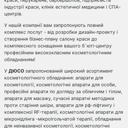
краси, перукарень, барбершопов, підприємств
індустрії краси, клінік естетичної медицини і СПА-
центрів.
У нашій компанії вам запропонують повний
комплекс послуг - від розробки дизайн-проекту і
створення бізнес-плану салону краси до
комплексного оснащення вашого б`юті-центру
професійним висококласним косметологічним
обладнанням!
У
ДЮСО
запропонований широкий асортимент
косметологічного обладнання: апарати для
косметології, косметологічні апарати для особи,
професійні апарати по догляду за обличчям і тілом,
апарати для масажу, сучасні апаратні методики
проти старіння шкіри, апарати для рф-ліфтингу і
комплексної RF-терапії, косметологічні апарати для
мікронідлінга -мікроігольчатой ​​терапії, обладнання
для неінвазивної косметології, косметологічні