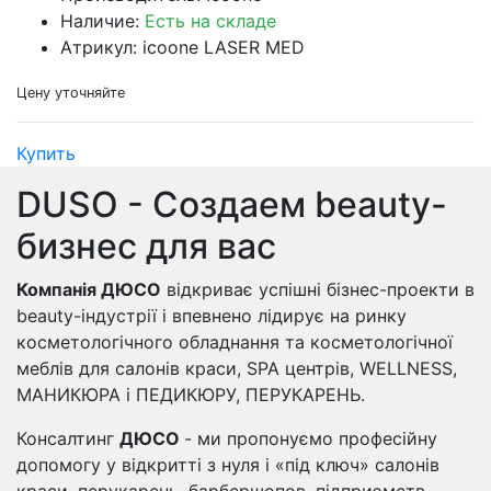
Наличие:
Есть на складе
Атрикул: icoone LASER MED
Цену уточняйте
Купить
DUSO - Создаем beauty-
бизнес для вас
Компанія ДЮСО
відкриває успішні бізнес-проекти в
beauty-індустрії і впевнено лідирує на ринку
косметологічного обладнання та косметологічної
меблів для салонів краси, SPA центрів, WELLNESS,
МАНИКЮРА і ПЕДИКЮРУ, ПЕРУКАРЕНЬ.
Консалтинг
ДЮСО
- ми пропонуємо професійну
допомогу у відкритті з нуля і «під ключ» салонів