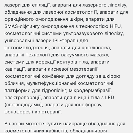
лазери для епіляції, апарати для лазерного ліполізу,
обладнання для лазерної косметолог ії, апарати для
фракційного омолодження шкіри, апарати для
SMAS-ліфтингу омолодження з технологією HIFU,
косметологічні системи ультразвукового ліполізу,
універсальні лазери IPL-терапії для
фотоомолодження, апарати для кріоліполіза,
апаратні технології для вакуумного масажу,
системи для корекції контурів тіла, апарати
кавітації, апарати кисневої мезотерапії,
косметологічні комбайни для догляду за шкірою
обличчя, мультифункціональні косметологічні
платформи для гідропілінг, мікродермабразії,
електропорації, апарати для л ица і тіла з LED
(світлодіодами), апарати для іонофорезу,
фонофорез і кріотерапії.
У нас ви можете купити найкраще обладнання для
косметологічних кабінетів, обладнання для