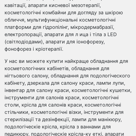
кавітації, апарати кисневої мезотерапії,
косметологічні комбайни для догляду за шкірою
обличчя, мультифункціональні косметологічні
платформи для гідропілінг, мікродермабразії,
електропорації, апарати для л ица і тіла з LED
(світлодіодами), апарати для іонофорезу,
фонофорез і кріотерапії.
У нас ви можете купити найкраще обладнання для
косметологічних кабінетів, обладнання для
нігтьового салону, обладнання для подологіческого
кабінету, дзеркала для салону краси, лампи лупи,
інвентар для салону краси, косметологічні кушетки,
інструменти для салонів краси, косметологічні
столи, крісла для салонів краси, косметологічні
стільчики, косметологічні візки, інструменти для
стерилізації та дезінфекції, лампи для манікюру,
подологіческіе крісла, крісла з ваннами для
педикюру, подологіческіе крісла-ку еткі, апарати