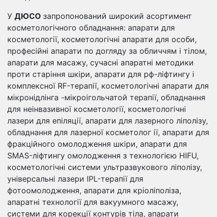
У
ДЮСО
запропонований широкий асортимент
косметологічного обладнання: апарати для
косметології, косметологічні апарати для особи,
професійні апарати по догляду за обличчям і тілом,
апарати для масажу, сучасні апаратні методики
проти старіння шкіри, апарати для рф-ліфтингу і
комплексної RF-терапії, косметологічні апарати для
мікронідлінга -мікроігольчатой ​​терапії, обладнання
для неінвазивної косметології, косметологічні
лазери для епіляції, апарати для лазерного ліполізу,
обладнання для лазерної косметолог ії, апарати для
фракційного омолодження шкіри, апарати для
SMAS-ліфтингу омолодження з технологією HIFU,
косметологічні системи ультразвукового ліполізу,
універсальні лазери IPL-терапії для
фотоомолодження, апарати для кріоліполіза,
апаратні технології для вакуумного масажу,
системи для корекції контурів тіла, апарати