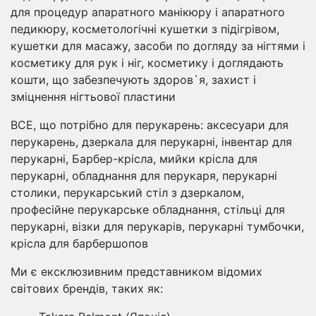
для процедур апаратного манікюру і апаратного
педикюру, косметологічні кушетки з підігрівом,
кушетки для масажу, засоби по догляду за нігтями і
косметику для рук і ніг, косметику і доглядають
кошти, що забезпечують здоров`я, захист і
зміцнення нігтьової пластини
ВСЕ, що потрібно для перукарень: аксесуари для
перукарень, дзеркала для перукарні, інвентар для
перукарні, Барбер-крісла, мийки крісла для
перукарні, обладнання для перукаря, перукарні
столики, перукарський стіл з дзеркалом,
професійне перукарське обладнання, стільці для
перукарні, візки для перукарів, перукарні тумбочки,
крісла для барбершопов
Ми є ексклюзивним представником відомих
світових брендів, таких як: