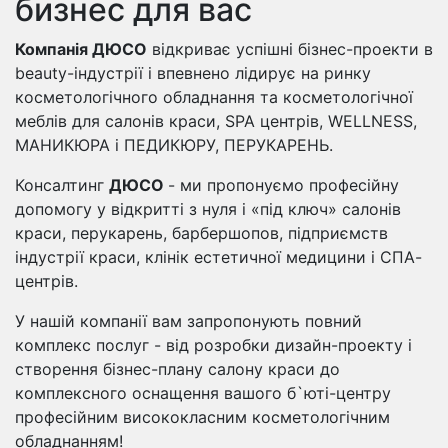
бизнес для вас
Компанія ДЮСО
відкриває успішні бізнес-проекти в
beauty-індустрії і впевнено лідирує на ринку
косметологічного обладнання та косметологічної
меблів для салонів краси, SPA центрів, WELLNESS,
МАНИКЮРА і ПЕДИКЮРУ, ПЕРУКАРЕНЬ.
Консалтинг
ДЮСО
- ми пропонуємо професійну
допомогу у відкритті з нуля і «під ключ» салонів
краси, перукарень, барбершопов, підприємств
індустрії краси, клінік естетичної медицини і СПА-
центрів.
У нашій компанії вам запропонують повний
комплекс послуг - від розробки дизайн-проекту і
створення бізнес-плану салону краси до
комплексного оснащення вашого б`юті-центру
професійним висококласним косметологічним
обладнанням!