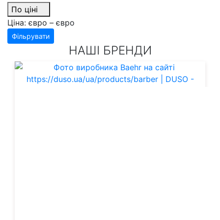
По ціні
Ціна:
євро –
євро
Фільрувати
НАШІ БРЕНДИ