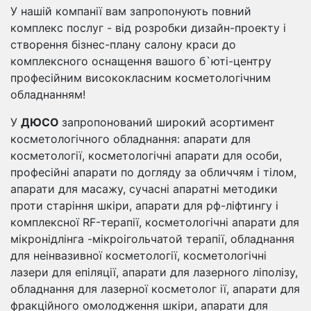
У нашій компанії вам запропонують повний
комплекс послуг - від розробки дизайн-проекту і
створення бізнес-плану салону краси до
комплексного оснащення вашого б`юті-центру
професійним висококласним косметологічним
обладнанням!
У
ДЮСО
запропонований широкий асортимент
косметологічного обладнання: апарати для
косметології, косметологічні апарати для особи,
професійні апарати по догляду за обличчям і тілом,
апарати для масажу, сучасні апаратні методики
проти старіння шкіри, апарати для рф-ліфтингу і
комплексної RF-терапії, косметологічні апарати для
мікронідлінга -мікроігольчатой ​​терапії, обладнання
для неінвазивної косметології, косметологічні
лазери для епіляції, апарати для лазерного ліполізу,
обладнання для лазерної косметолог ії, апарати для
фракційного омолодження шкіри, апарати для