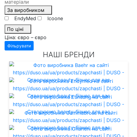
матеріали
За виробником
EndyMed
Icoone
По ціні
Ціна:
євро –
євро
Фільрувати
НАШІ БРЕНДИ