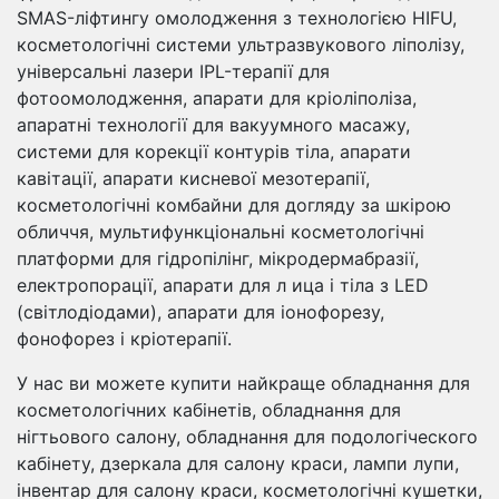
SMAS-ліфтингу омолодження з технологією HIFU,
косметологічні системи ультразвукового ліполізу,
універсальні лазери IPL-терапії для
фотоомолодження, апарати для кріоліполіза,
апаратні технології для вакуумного масажу,
системи для корекції контурів тіла, апарати
кавітації, апарати кисневої мезотерапії,
косметологічні комбайни для догляду за шкірою
обличчя, мультифункціональні косметологічні
платформи для гідропілінг, мікродермабразії,
електропорації, апарати для л ица і тіла з LED
(світлодіодами), апарати для іонофорезу,
фонофорез і кріотерапії.
У нас ви можете купити найкраще обладнання для
косметологічних кабінетів, обладнання для
нігтьового салону, обладнання для подологіческого
кабінету, дзеркала для салону краси, лампи лупи,
інвентар для салону краси, косметологічні кушетки,