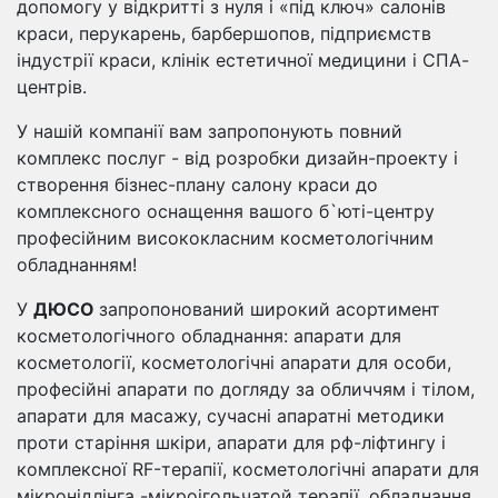
допомогу у відкритті з нуля і «під ключ» салонів
краси, перукарень, барбершопов, підприємств
індустрії краси, клінік естетичної медицини і СПА-
центрів.
У нашій компанії вам запропонують повний
комплекс послуг - від розробки дизайн-проекту і
створення бізнес-плану салону краси до
комплексного оснащення вашого б`юті-центру
професійним висококласним косметологічним
обладнанням!
У
ДЮСО
запропонований широкий асортимент
косметологічного обладнання: апарати для
косметології, косметологічні апарати для особи,
професійні апарати по догляду за обличчям і тілом,
апарати для масажу, сучасні апаратні методики
проти старіння шкіри, апарати для рф-ліфтингу і
комплексної RF-терапії, косметологічні апарати для
мікронідлінга -мікроігольчатой ​​терапії, обладнання