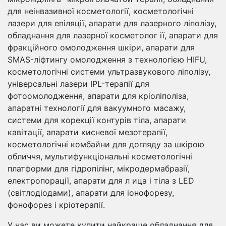
для неінвазивної косметології, косметологічні
лазери для епіляції, апарати для лазерного ліполізу,
обладнання для лазерної косметолог ії, апарати для
фракційного омолодження шкіри, апарати для
SMAS-ліфтингу омолодження з технологією HIFU,
косметологічні системи ультразвукового ліполізу,
універсальні лазери IPL-терапії для
фотоомолодження, апарати для кріоліполіза,
апаратні технології для вакуумного масажу,
системи для корекції контурів тіла, апарати
кавітації, апарати кисневої мезотерапії,
косметологічні комбайни для догляду за шкірою
обличчя, мультифункціональні косметологічні
платформи для гідропілінг, мікродермабразії,
електропорації, апарати для л ица і тіла з LED
(світлодіодами), апарати для іонофорезу,
фонофорез і кріотерапії.
У нас ви можете купити найкраще обладнання для