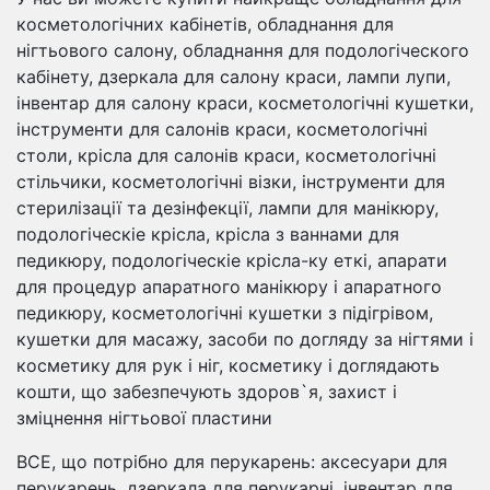
косметологічних кабінетів, обладнання для
нігтьового салону, обладнання для подологіческого
кабінету, дзеркала для салону краси, лампи лупи,
інвентар для салону краси, косметологічні кушетки,
інструменти для салонів краси, косметологічні
столи, крісла для салонів краси, косметологічні
стільчики, косметологічні візки, інструменти для
стерилізації та дезінфекції, лампи для манікюру,
подологіческіе крісла, крісла з ваннами для
педикюру, подологіческіе крісла-ку еткі, апарати
для процедур апаратного манікюру і апаратного
педикюру, косметологічні кушетки з підігрівом,
кушетки для масажу, засоби по догляду за нігтями і
косметику для рук і ніг, косметику і доглядають
кошти, що забезпечують здоров`я, захист і
зміцнення нігтьової пластини
ВСЕ, що потрібно для перукарень: аксесуари для
перукарень, дзеркала для перукарні, інвентар для