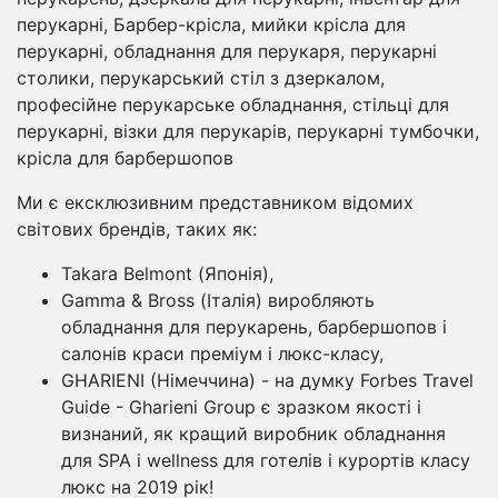
перукарні, Барбер-крісла, мийки крісла для
перукарні, обладнання для перукаря, перукарні
столики, перукарський стіл з дзеркалом,
професійне перукарське обладнання, стільці для
перукарні, візки для перукарів, перукарні тумбочки,
крісла для барбершопов
Ми є ексклюзивним представником відомих
світових брендів, таких як:
Takara Belmont (Японія),
Gamma & Bross (Італія) виробляють
обладнання для перукарень, барбершопов і
салонів краси преміум і люкс-класу,
GHARIENI (Німеччина) - на думку Forbes Travel
Guide - Gharieni Group є зразком якості і
визнаний, як кращий виробник обладнання
для SPA і wellness для готелів і курортів класу
люкс на 2019 рік!