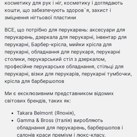
косметику для рук і ніг, косметику і доглядають
кошти, що забезпечують здоров`я, захист і
зміцнення нігтьової пластини
ВСЕ, що потрібно для перукарень: аксесуари для
перукарень, дзеркала для перукарні, інвентар для
перукарні, Барбер-крісла, мийки крісла для
перукарні, обладнання для перукаря, перукарні
столики, перукарський стіл з дзеркалом,
професійне перукарське обладнання, стільці для
перукарні, візки для перукарів, перукарні тумбочки,
крісла для барбершопов
Ми є ексклюзивним представником відомих
світових брендів, таких як:
Takara Belmont (Японія),
Gamma & Bross (Італія) виробляють
обладнання для перукарень, барбершопов і
салонів краси преміум і люкс-класу,