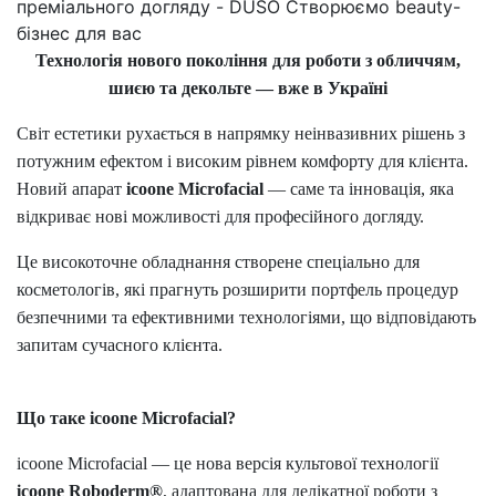
Технологія нового покоління для роботи з обличчям,
шиєю та декольте — вже в Україні
Світ естетики рухається в напрямку неінвазивних рішень з
потужним ефектом і високим рівнем комфорту для клієнта.
Новий апарат
icoone
Microfacial
— саме та інновація, яка
відкриває нові можливості для професійного догляду.
Це високоточне обладнання створене спеціально для
косметологів, які прагнуть розширити портфель процедур
безпечними та ефективними технологіями, що відповідають
запитам сучасного клієнта.
Що таке
icoone
Microfacial
?
icoone
Microfacial
— це нова версія культової технології
icoone
Roboderm
®
, адаптована для делікатної роботи з