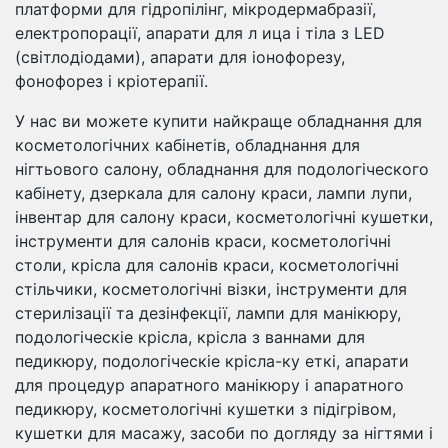
платформи для гідропілінг, мікродермабразії,
електропорації, апарати для л ица і тіла з LED
(світлодіодами), апарати для іонофорезу,
фонофорез і кріотерапії.
У нас ви можете купити найкраще обладнання для
косметологічних кабінетів, обладнання для
нігтьового салону, обладнання для подологіческого
кабінету, дзеркала для салону краси, лампи лупи,
інвентар для салону краси, косметологічні кушетки,
інструменти для салонів краси, косметологічні
столи, крісла для салонів краси, косметологічні
стільчики, косметологічні візки, інструменти для
стерилізації та дезінфекції, лампи для манікюру,
подологіческіе крісла, крісла з ваннами для
педикюру, подологіческіе крісла-ку еткі, апарати
для процедур апаратного манікюру і апаратного
педикюру, косметологічні кушетки з підігрівом,
кушетки для масажу, засоби по догляду за нігтями і