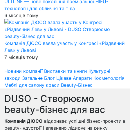
ULTLINE — нове покоління преміальної HIFU-
технології для обличчя та тіла
6 місяців тому
Компанія ДЮСО взяла участь у Конгресі «Різдвяний
Лев» у Львові
7 місяців тому
Новини компанії
Виставки та книги
Культурні
заходи
Загальне
Блог
Цікаве
Апарати
Косметологія
Меблі для салону краси
Beauty-Бізнес
DUSO - Створюємо
beauty-бізнес для вас
Компанія ДЮСО
відкриває успішні бізнес-проекти в
beauty-індустрії і впевнено лідирує на ринку