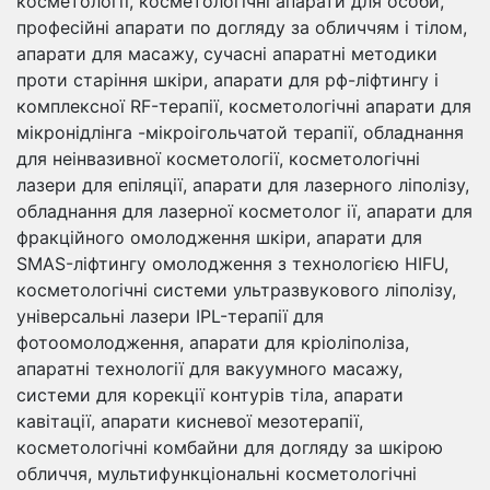
косметології, косметологічні апарати для особи,
професійні апарати по догляду за обличчям і тілом,
апарати для масажу, сучасні апаратні методики
проти старіння шкіри, апарати для рф-ліфтингу і
комплексної RF-терапії, косметологічні апарати для
мікронідлінга -мікроігольчатой ​​терапії, обладнання
для неінвазивної косметології, косметологічні
лазери для епіляції, апарати для лазерного ліполізу,
обладнання для лазерної косметолог ії, апарати для
фракційного омолодження шкіри, апарати для
SMAS-ліфтингу омолодження з технологією HIFU,
косметологічні системи ультразвукового ліполізу,
універсальні лазери IPL-терапії для
фотоомолодження, апарати для кріоліполіза,
апаратні технології для вакуумного масажу,
системи для корекції контурів тіла, апарати
кавітації, апарати кисневої мезотерапії,
косметологічні комбайни для догляду за шкірою
обличчя, мультифункціональні косметологічні