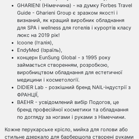
GHARIENI (Німеччина) - на думку Forbes Travel
Guide - Gharieni Group є зразком якості і
визнаний, як кращий виробник обладнання
для SPA і wellness для готелів і курортів класу
люкс на 2019 рік!
Icoone (Італія),
EndyMed (Ізраїль),
концерн EunSung Global - з 1995 року
займається створенням, розробкою,
виробництвом обладнання для естетичної
медицини і косметології.
DIDIER Lab - розкішний бренд NAIL-індустрії з
ФРАНЦІЇ,
BAEHR - усвідомлений вибір Подогов, це
бренд професійної косметики та обладнання
по догляду за ногами і руками з Німеччини.
Кожне перукарське крісло, мийка для голови або
стильне дзеркало для барбершопа створені руками