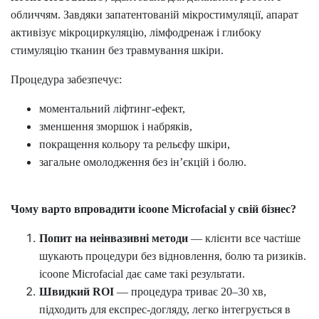
обличчям. Завдяки запатентованій мікростимуляції, апарат
активізує мікроциркуляцію, лімфодренаж і глибоку
стимуляцію тканин без травмування шкіри.
Процедура забезпечує:
моментальний ліфтинг-ефект,
зменшення зморшок і набряків,
покращення кольору та рельєфу шкіри,
загальне омолодження без ін’єкцій і болю.
Чому варто впровадити
icoone
Microfacial
у свій бізнес?
Попит на неінвазивні методи
— клієнти все частіше
шукають процедури без відновлення, болю та ризиків.
icoone
Microfacial
дає саме такі результати.
Швидкий
ROI
— процедура триває 20–30 хв,
підходить для експрес-догляду, легко інтегрується в