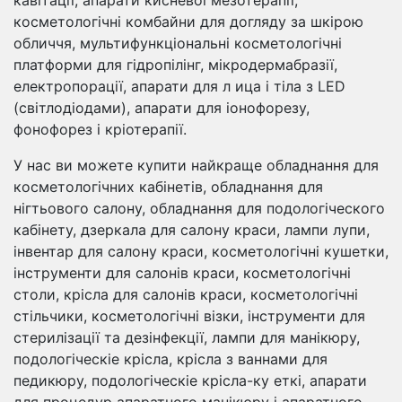
косметологічні комбайни для догляду за шкірою
обличчя, мультифункціональні косметологічні
платформи для гідропілінг, мікродермабразії,
електропорації, апарати для л ица і тіла з LED
(світлодіодами), апарати для іонофорезу,
фонофорез і кріотерапії.
У нас ви можете купити найкраще обладнання для
косметологічних кабінетів, обладнання для
нігтьового салону, обладнання для подологіческого
кабінету, дзеркала для салону краси, лампи лупи,
інвентар для салону краси, косметологічні кушетки,
інструменти для салонів краси, косметологічні
столи, крісла для салонів краси, косметологічні
стільчики, косметологічні візки, інструменти для
стерилізації та дезінфекції, лампи для манікюру,
подологіческіе крісла, крісла з ваннами для
педикюру, подологіческіе крісла-ку еткі, апарати
для процедур апаратного манікюру і апаратного