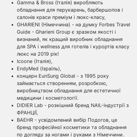
Gamma & Bross (Італія) виробляють
обладнання для перукарень, барбершопов і
салонів краси преміум і люкс-класу,
GHARIENI (Німеччина) - на думку Forbes Travel
Guide - Gharieni Group є зразком якості і
визнаний, як кращий виробник обладнання
для SPA і wellness для готелів і курортів класу
люкс на 2019 рік!
Icoone (Італія),
EndyMed (Ізраїль),
концерн EunSung Global - з 1995 року
займається створенням, розробкою,
виробництвом обладнання для естетичної
медицини і косметології.
DIDIER Lab - розкішний бренд NAIL-індустрії з
ФРАНЦІЇ,
BAEHR - усвідомлений вибір Подогов, це
бренд професійної косметики та обладнання
по догляду за ногами і руками з Німеччини.