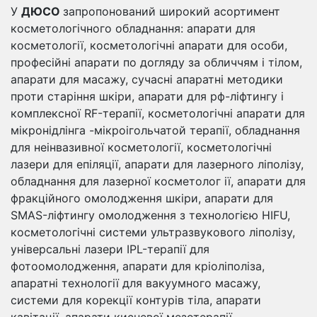
У
ДЮСО
запропонований широкий асортимент
косметологічного обладнання: апарати для
косметології, косметологічні апарати для особи,
професійні апарати по догляду за обличчям і тілом,
апарати для масажу, сучасні апаратні методики
проти старіння шкіри, апарати для рф-ліфтингу і
комплексної RF-терапії, косметологічні апарати для
мікронідлінга -мікроігольчатой ​​терапії, обладнання
для неінвазивної косметології, косметологічні
лазери для епіляції, апарати для лазерного ліполізу,
обладнання для лазерної косметолог ії, апарати для
фракційного омолодження шкіри, апарати для
SMAS-ліфтингу омолодження з технологією HIFU,
косметологічні системи ультразвукового ліполізу,
універсальні лазери IPL-терапії для
фотоомолодження, апарати для кріоліполіза,
апаратні технології для вакуумного масажу,
системи для корекції контурів тіла, апарати
кавітації, апарати кисневої мезотерапії,