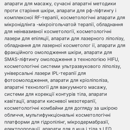
апарати для масажу, сучасні апаратні методики
проти старіння шкіри, апарати для рф-ліфтингу і
комплексної RF-терапії, косметологічні апарати для
мікронідлінга -мікроігольчатой ​​терапії, обладнання
для неінвазивної косметології, косметологічні
лазери для епіляції, апарати для лазерного ліполізу,
обладнання для лазерної косметолог ії, апарати для
фракційного омолодження шкіри, апарати для
SMAS-ліфтингу омолодження з технологією HIFU,
косметологічні системи ультразвукового ліполізу,
універсальні лазери IPL-терапії для
фотоомолодження, апарати для кріоліполіза,
апаратні технології для вакуумного масажу,
системи для корекції контурів тіла, апарати
кавітації, апарати кисневої мезотерапії,
косметологічні комбайни для догляду за шкірою
обличчя, мультифункціональні косметологічні
платформи для гідропілінг, мікродермабразії,
електропорації, апарати для л ица і тіла з LED