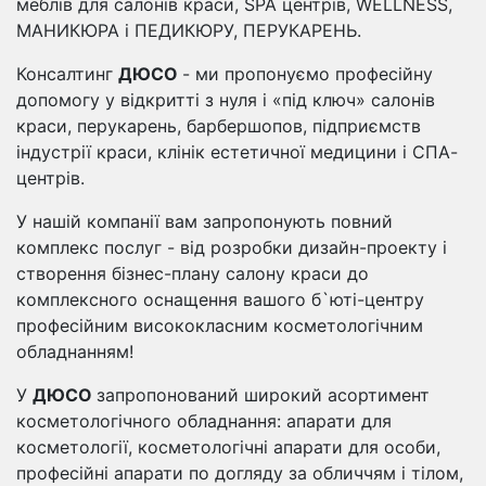
меблів для салонів краси, SPA центрів, WELLNESS,
МАНИКЮРА і ПЕДИКЮРУ, ПЕРУКАРЕНЬ.
Консалтинг
ДЮСО
- ми пропонуємо професійну
допомогу у відкритті з нуля і «під ключ» салонів
краси, перукарень, барбершопов, підприємств
індустрії краси, клінік естетичної медицини і СПА-
центрів.
У нашій компанії вам запропонують повний
комплекс послуг - від розробки дизайн-проекту і
створення бізнес-плану салону краси до
комплексного оснащення вашого б`юті-центру
професійним висококласним косметологічним
обладнанням!
У
ДЮСО
запропонований широкий асортимент
косметологічного обладнання: апарати для
косметології, косметологічні апарати для особи,
професійні апарати по догляду за обличчям і тілом,