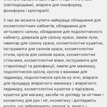
(світлодіодами), апарати для іонофорезу,
фонофорез і кріотерапії.
У нас ви можете купити найкраще обладнання для
косметологічних кабінетів, обладнання для
нігтьового салону, обладнання для подологіческого
кабінету, дзеркала для салону краси, лампи лупи,
інвентар для салону краси, косметологічні кушетки,
інструменти для салонів краси, косметологічні
столи, крісла для салонів краси, косметологічні
стільчики, косметологічні візки, інструменти для
стерилізації та дезінфекції, лампи для манікюру,
подологіческіе крісла, крісла з ваннами для
педикюру, подологіческіе крісла-ку еткі, апарати
для процедур апаратного манікюру і апаратного
педикюру, косметологічні кушетки з підігрівом,
кушетки для масажу, засоби по догляду за нігтями і
косметику для рук і ніг, косметику і доглядають
кошти, що забезпечують здоров`я, захист і