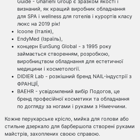
Guide - Gharieni Group є зразком якості і
визнаний, як кращий виробник обладнання
для SPA і wellness для готелів і курортів класу
люкс на 2019 рік!
Icoone (Італія),
EndyMed (Ізраїль),
концерн EunSung Global - з 1995 року
займається створенням, розробкою,
виробництвом обладнання для естетичної
медицини і косметології.
DIDIER Lab - розкішний бренд NAIL-індустрії з
ФРАНЦІЇ,
BAEHR - усвідомлений вибір Подогов, це
бренд професійної косметики та обладнання
по догляду за ногами і руками з Німеччини.
Кожне перукарське крісло, мийка для голови або
стильне дзеркало для барбершопа створені руками
майстрів, захоплених своєю справою.