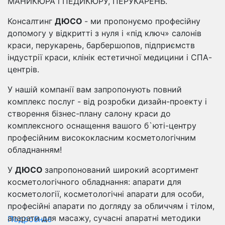
МАНИКЮРА і ПЕДИКЮРУ, ПЕРУКАРЕНЬ.
Консалтинг
ДЮСО
- ми пропонуємо професійну
допомогу у відкритті з нуля і «під ключ» салонів
краси, перукарень, барбершопов, підприємств
індустрії краси, клінік естетичної медицини і СПА-
центрів.
У нашій компанії вам запропонують повний
комплекс послуг - від розробки дизайн-проекту і
створення бізнес-плану салону краси до
комплексного оснащення вашого б`юті-центру
професійним висококласним косметологічним
обладнанням!
У
ДЮСО
запропонований широкий асортимент
косметологічного обладнання: апарати для
косметології, косметологічні апарати для особи,
професійні апарати по догляду за обличчям і тілом,
апарати для масажу, сучасні апаратні методики
Подробнее