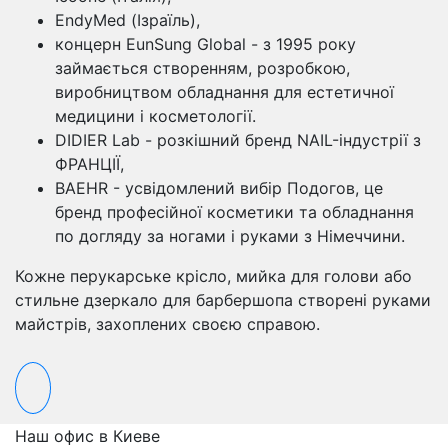
EndyMed (Ізраїль),
концерн EunSung Global - з 1995 року
займається створенням, розробкою,
виробництвом обладнання для естетичної
медицини і косметології.
DIDIER Lab - розкішний бренд NAIL-індустрії з
ФРАНЦІЇ,
BAEHR - усвідомлений вибір Подогов, це
бренд професійної косметики та обладнання
по догляду за ногами і руками з Німеччини.
Кожне перукарське крісло, мийка для голови або
стильне дзеркало для барбершопа створені руками
майстрів, захоплених своєю справою.
Наш офис в Киеве