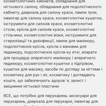
косметологічних кабінетів, обладнання для
нігтьового салону, обладнання для подологіческого
кабінету, дзеркала для салону краси, лампи лупи,
інвентар для салону краси, косметологічні кушетки,
інструменти для салонів краси, косметологічні
столи, крісла для салонів краси, косметологічні
стільчики, косметологічні візки, інструменти для
стерилізації та дезінфекції, лампи для манікюру,
подологіческіе крісла, крісла з ваннами для
педикюру, подологіческіе крісла-ку еткі, апарати
для процедур апаратного манікюру і апаратного
педикюру, косметологічні кушетки з підігрівом,
кушетки для масажу, засоби по догляду за нігтями і
косметику для рук і ніг, косметику і доглядають
кошти, що забезпечують здоров`я, захист і
зміцнення нігтьової пластини
ВСЕ, що потрібно для перукарень: аксесуари для
перукарень, дзеркала для перукарні, інвентар для