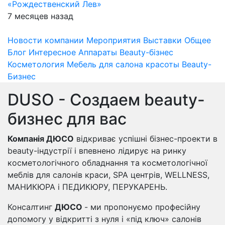
«Рождественский Лев»
7 месяцев назад
Новости компании
Мероприятия
Выставки
Общее
Блог
Интересное
Аппараты
Beauty-бізнес
Косметология
Мебель для салона красоты
Beauty-
Бизнес
DUSO - Создаем beauty-
бизнес для вас
Компанія ДЮСО
відкриває успішні бізнес-проекти в
beauty-індустрії і впевнено лідирує на ринку
косметологічного обладнання та косметологічної
меблів для салонів краси, SPA центрів, WELLNESS,
МАНИКЮРА і ПЕДИКЮРУ, ПЕРУКАРЕНЬ.
Консалтинг
ДЮСО
- ми пропонуємо професійну
допомогу у відкритті з нуля і «під ключ» салонів