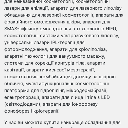
для неінвазивної косметології, косметологічні
лазери для епіляції, апарати для лазерного ліполізу,
обладнання для лазерної косметолог ії, апарати для
фракційного омолодження шкіри, апарати для
SMAS-ліфтингу омолодження з технологією HIFU,
косметологічні системи ультразвукового ліполізу,
універсальні лазери IPL-терапії для
фотоомолодження, апарати для кріоліполіза,
апаратні технології для вакуумного масажу,
системи для корекції контурів тіла, апарати
кавітації, апарати кисневої мезотерапії,
косметологічні комбайни для догляду за шкірою
обличчя, мультифункціональні косметологічні
платформи для гідропілінг, мікродермабразії,
електропорації, апарати для л ица і тіла з LED
(світлодіодами), апарати для іонофорезу,
фонофорез і кріотерапії.
У нас ви можете купити найкраще обладнання для