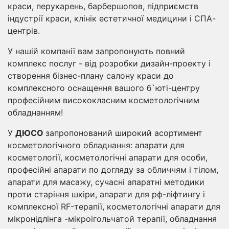
краси, перукарень, барбершопов, підприємств
індустрії краси, клінік естетичної медицини і СПА-
центрів.
У нашій компанії вам запропонують повний
комплекс послуг - від розробки дизайн-проекту і
створення бізнес-плану салону краси до
комплексного оснащення вашого б`юті-центру
професійним висококласним косметологічним
обладнанням!
У
ДЮСО
запропонований широкий асортимент
косметологічного обладнання: апарати для
косметології, косметологічні апарати для особи,
професійні апарати по догляду за обличчям і тілом,
апарати для масажу, сучасні апаратні методики
проти старіння шкіри, апарати для рф-ліфтингу і
комплексної RF-терапії, косметологічні апарати для
мікронідлінга -мікроігольчатой ​​терапії, обладнання