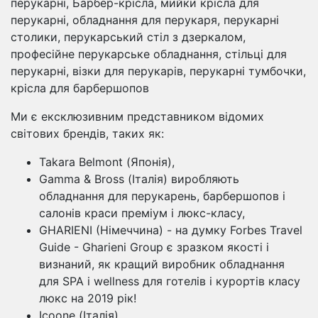
перукарні, Барбер-крісла, мийки крісла для
перукарні, обладнання для перукаря, перукарні
столики, перукарський стіл з дзеркалом,
професійне перукарське обладнання, стільці для
перукарні, візки для перукарів, перукарні тумбочки,
крісла для барбершопов
Ми є ексклюзивним представником відомих
світових брендів, таких як:
Takara Belmont (Японія),
Gamma & Bross (Італія) виробляють
обладнання для перукарень, барбершопов і
салонів краси преміум і люкс-класу,
GHARIENI (Німеччина) - на думку Forbes Travel
Guide - Gharieni Group є зразком якості і
визнаний, як кращий виробник обладнання
для SPA і wellness для готелів і курортів класу
люкс на 2019 рік!
Icoone (Італія),