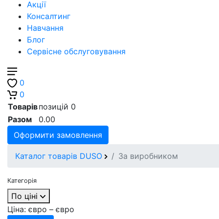
Акції
Консалтинг
Навчання
Блог
Сервісне обслуговування
0
0
Товарів
позицій
0
Разом
0.00
Оформити замовлення
Каталог товарів DUSO
За виробником
Категорія
По ціні
Ціна:
євро –
євро