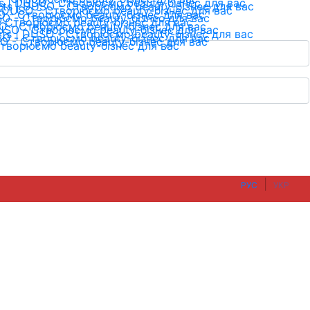
|
РУС
УКР