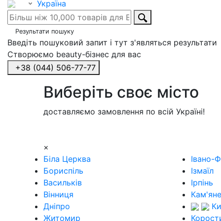
Україна
Результати пошуку
Введіть пошуковий запит і тут з'являться результати
Створюємо beauty-бізнес для вас
+38 (044) 506-77-77
Виберіть своє місто
доставляємо замовлення по всій Україні!
×
Біла Церква
Івано-Ф
Бориспіль
Ізмаїл
Васильків
Ірпінь
Вінниця
Кам'ян
Дніпро
Ки
Житомир
Корост