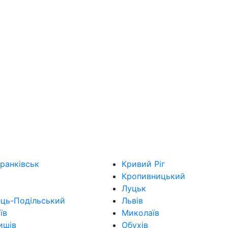
ранківськ
Кривий Ріг
Кропивницький
Луцьк
ець-Подільський
Львів
їв
Миколаїв
ишів
Обухів