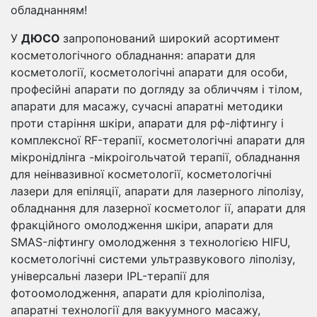
обладнанням!
У
ДЮСО
запропонований широкий асортимент
косметологічного обладнання: апарати для
косметології, косметологічні апарати для особи,
професійні апарати по догляду за обличчям і тілом,
апарати для масажу, сучасні апаратні методики
проти старіння шкіри, апарати для рф-ліфтингу і
комплексної RF-терапії, косметологічні апарати для
мікронідлінга -мікроігольчатой ​​терапії, обладнання
для неінвазивної косметології, косметологічні
лазери для епіляції, апарати для лазерного ліполізу,
обладнання для лазерної косметолог ії, апарати для
фракційного омолодження шкіри, апарати для
SMAS-ліфтингу омолодження з технологією HIFU,
косметологічні системи ультразвукового ліполізу,
універсальні лазери IPL-терапії для
фотоомолодження, апарати для кріоліполіза,
апаратні технології для вакуумного масажу,