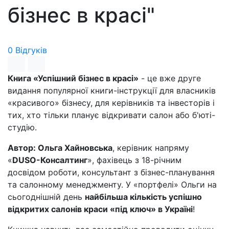
бізнес в красі"
0 Відгуків
Книга «Успішний бізнес в красі»
- це вже друге
видання популярної книги-інструкції для власників
«красивого» бізнесу, для керівників та інвесторів і
тих, хто тільки планує відкривати салон або б'юті-
студію.
Автор: Ольга Хайновська
, керівник напряму
«
DUSO-Консалтинг
», фахівець з 18-річним
досвідом роботи, консультант з бізнес-планування
та салонному менеджменту. У «портфелі» Ольги на
сьогоднішній день
найбільша кількість успішно
відкритих салонів краси «під ключ» в Україні
!