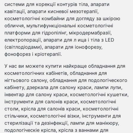
системи для корекції контурів тіла, апарати
кавітації, апарати кисневої мезотерапії,
косметологічні комбайни для догляду за шкірою
обличчя, мультифункціональні косметологічні
платформи для гідропілінг, мікродермабразії,
електропорації, апарати для л ица і тіла з LED
(світлодіодами), апарати для іонофорезу,
фонофорез і кріотерапії.
У нас ви можете купити найкраще обладнання для
косметологічних кабінетів, обладнання для
нігтьового салону, обладнання для подологіческого
кабінету, дзеркала для салону краси, лампи лупи,
інвентар для салону краси, косметологічні кушетки,
інструменти для салонів краси, косметологічні
столи, крісла для салонів краси, косметологічні
стільчики, косметологічні візки, інструменти для
стерилізації та дезінфекції, лампи для манікюру,
подологіческіе крісла, крісла з ваннами для