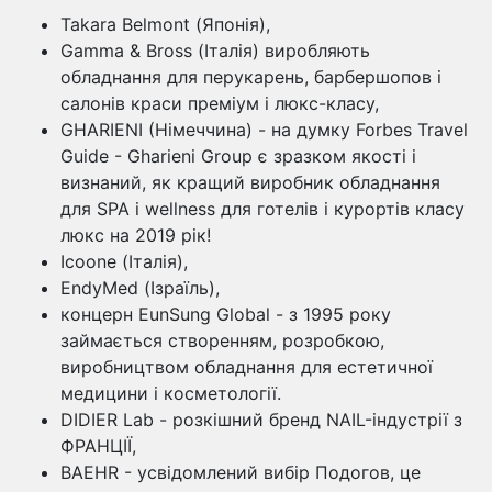
Takara Belmont (Японія),
Gamma & Bross (Італія) виробляють
обладнання для перукарень, барбершопов і
салонів краси преміум і люкс-класу,
GHARIENI (Німеччина) - на думку Forbes Travel
Guide - Gharieni Group є зразком якості і
визнаний, як кращий виробник обладнання
для SPA і wellness для готелів і курортів класу
люкс на 2019 рік!
Icoone (Італія),
EndyMed (Ізраїль),
концерн EunSung Global - з 1995 року
займається створенням, розробкою,
виробництвом обладнання для естетичної
медицини і косметології.
DIDIER Lab - розкішний бренд NAIL-індустрії з
ФРАНЦІЇ,
BAEHR - усвідомлений вибір Подогов, це