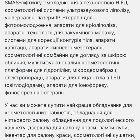
SMAS-ліфтингу омолодження з технологією HIFU,
косметологічні системи ультразвукового ліполізу,
універсальні лазери IPL-терапії для
фотоомолодження, апарати для кріоліполіза,
апаратні технології для вакуумного масажу,
системи для корекції контурів тіла, апарати
кавітації, апарати кисневої мезотерапії,
косметологічні комбайни для догляду за шкірою
обличчя, мультифункціональні косметологічні
платформи для гідропілінг, мікродермабразії,
електропорації, апарати для л ица і тіла з LED
(світлодіодами), апарати для іонофорезу,
фонофорез і кріотерапії.
У нас ви можете купити найкраще обладнання для
косметологічних кабінетів, обладнання для
нігтьового салону, обладнання для подологіческого
кабінету, дзеркала для салону краси, лампи лупи,
інвентар для салону краси, косметологічні кушетки,