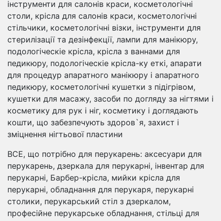
інструменти для салонів краси, косметологічні
столи, крісла для салонів краси, косметологічні
стільчики, косметологічні візки, інструменти для
стерилізації та дезінфекції, лампи для манікюру,
подологіческіе крісла, крісла з ваннами для
педикюру, подологіческіе крісла-ку еткі, апарати
для процедур апаратного манікюру і апаратного
педикюру, косметологічні кушетки з підігрівом,
кушетки для масажу, засоби по догляду за нігтями і
косметику для рук і ніг, косметику і доглядають
кошти, що забезпечують здоров`я, захист і
зміцнення нігтьової пластини
ВСЕ, що потрібно для перукарень: аксесуари для
перукарень, дзеркала для перукарні, інвентар для
перукарні, Барбер-крісла, мийки крісла для
перукарні, обладнання для перукаря, перукарні
столики, перукарський стіл з дзеркалом,
професійне перукарське обладнання, стільці для