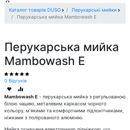
Каталог товарів DUSO
Перукарські мийки
Перукарська мийка Mambowash E
Перукарська мийка
Mambowash E
0 Відгуків
Mambowash E
- перукарська мийка з регульованою
білою чашею, металевим каркасом чорного
кольору, м'якими та комфортними підлокітниками,
ніжками з полірованого алюмінію.
Мийка оснащена електричною підніжкою, що