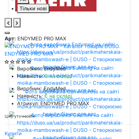
Тільки нові
Арт:
ENDYMED PRO MAX
ENDYMED PRO MAX
Виробник: EndyMed
Наявність:
Є на складі
Виробник: EndyMed
Наявність:
Є на складі
Атрикул: ENDYMED PRO MAX
Ціну уточнюйте
Купити