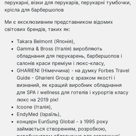
перукарні, візки для перукарів, перукарні тумбочки,
крісла для барбершопов
Ми є ексклюзивним представником відомих
світових брендів, таких як:
Takara Belmont (Японія),
Gamma & Bross (Італія) виробляють
обладнання для перукарень, барбершопов і
салонів краси преміум і люкс-класу,
GHARIENI (Німеччина) - на думку Forbes Travel
Guide - Gharieni Group є зразком якості і
визнаний, як кращий виробник обладнання
для SPA і wellness для готелів і курортів класу
люкс на 2019 рік!
Icoone (Італія),
EndyMed (Ізраїль),
концерн EunSung Global - з 1995 року
займається створенням, розробкою,