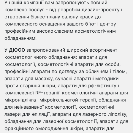
У нашій компанії вам запропонують повний
комплекс послуг - від розробки дизайн-проекту і
створення бізнес-плану салону краси до
комплексного оснащення вашого б`юті-центру
професійним висококласним косметологічним
обладнанням!
У
ДЮСО
запропонований широкий асортимент
косметологічного обладнання: апарати для
косметології, косметологічні апарати для особи,
професійні апарати по догляду за обличчям і тілом,
апарати для масажу, сучасні апаратні методики
проти старіння шкіри, апарати для рф-ліфтингу і
комплексної RF-терапії, косметологічні апарати для
мікронідлінга -мікроігольчатой ​​терапії, обладнання
для неінвазивної косметології, косметологічні
лазери для епіляції, апарати для лазерного ліполізу,
обладнання для лазерної косметолог ії, апарати для
фракційного омолодження шкіри, апарати для