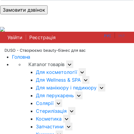
|
РУС
УКР
Увійти
|
Реєстрація
DUSO - Створюємо beauty-бізнес для вас
Головна
Каталог товарів
Для косметології
Для Wellness & SPA
Для манікюру і педикюру
Для перукарень
Солярії
Стерилізація
Косметика
Запчастини