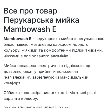
Все про товар
Перукарська мийка
Mambowash E
Mambowash E
- перукарська мийка з регульованою
білою чашею, металевим каркасом чорного
кольору, м'якими та комфортними підлокітниками,
ніжками з полірованого алюмінію.
Мийка оснащена електричною підніжкою, що
дозволяє клієнту прийняти положення
"напівлежачи", забезпечуючи максимальний
комфорт.
Оббивка - екошкіра вищої якості. Можливі різні
варіанти кольору.
Розмір (ДхШхВ): 125-151х61х94 см