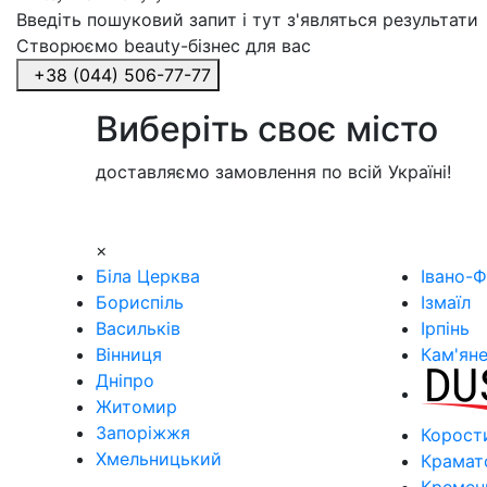
Введіть пошуковий запит і тут з'являться результати
Створюємо beauty-бізнес для вас
+38 (044) 506-77-77
Виберіть своє місто
доставляємо замовлення по всій Україні!
×
Біла Церква
Івано-Ф
Бориспіль
Ізмаїл
Васильків
Ірпінь
Вінниця
Кам'ян
Дніпро
Житомир
Запоріжжя
Корост
Хмельницький
Крамат