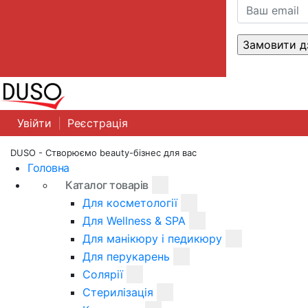
Увійти
|
Реєстрація
DUSO - Створюємо beauty-бізнес для вас
Головна
Каталог товарів
Для косметології
Для Wellness & SPA
Для манікюру і педикюру
Для перукарень
Солярії
Стерилізація