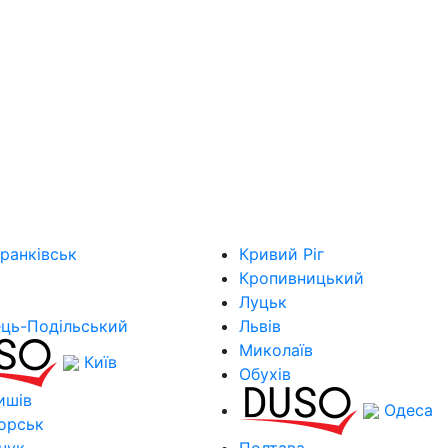
ранківськ
Кривий Ріг
Кропивницький
Луцьк
ець-Подільський
Львів
Миколаїв
Київ
Обухів
ишів
Одеса
орськ