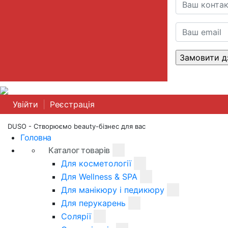
Увійти
|
Реєстрація
DUSO - Створюємо beauty-бізнес для вас
Головна
Каталог товарів
Для косметології
Для Wellness & SPA
Для манікюру і педикюру
Для перукарень
Солярії