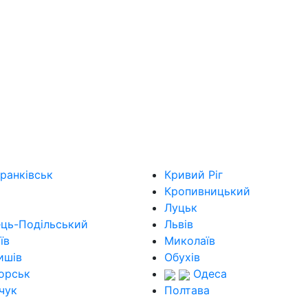
ранківськ
Кривий Ріг
Кропивницький
Луцьк
ець-Подільський
Львів
їв
Миколаїв
ишів
Обухів
орськ
Одеса
чук
Полтава