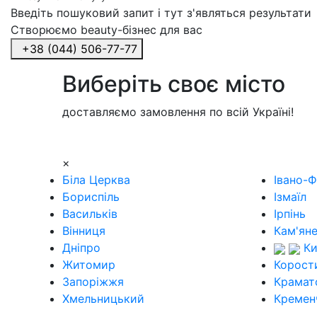
Введіть пошуковий запит і тут з'являться результати
Створюємо beauty-бізнес для вас
+38 (044) 506-77-77
Виберіть своє місто
доставляємо замовлення по всій Україні!
×
Біла Церква
Івано-Ф
Бориспіль
Ізмаїл
Васильків
Ірпінь
Вінниця
Кам'ян
Дніпро
Ки
Житомир
Корост
Запоріжжя
Крамат
Хмельницький
Кремен