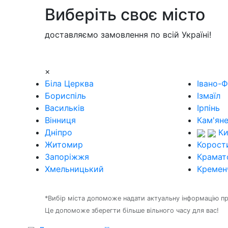
Виберіть своє місто
доставляємо замовлення по всій Україні!
×
Біла Церква
Івано-Ф
Бориспіль
Ізмаїл
Васильків
Ірпінь
Вінниця
Кам'ян
Дніпро
Ки
Житомир
Корост
Запоріжжя
Крамат
Хмельницький
Кремен
*Вибір міста допоможе надати актуальну інформацію про 
Це допоможе зберегти більше вільного часу для вас!