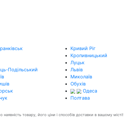
ранківськ
Кривий Ріг
Кропивницький
Луцьк
ець-Подільський
Львів
їв
Миколаїв
ишів
Обухів
орськ
Одеса
чук
Полтава
наявність товару, його ціни і способів доставки в вашому місті!