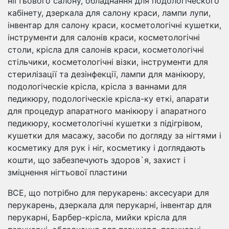
нігтьового салону, обладнання для подологіческого
кабінету, дзеркала для салону краси, лампи лупи,
інвентар для салону краси, косметологічні кушетки,
інструменти для салонів краси, косметологічні
столи, крісла для салонів краси, косметологічні
стільчики, косметологічні візки, інструменти для
стерилізації та дезінфекції, лампи для манікюру,
подологіческіе крісла, крісла з ваннами для
педикюру, подологіческіе крісла-ку еткі, апарати
для процедур апаратного манікюру і апаратного
педикюру, косметологічні кушетки з підігрівом,
кушетки для масажу, засоби по догляду за нігтями і
косметику для рук і ніг, косметику і доглядають
кошти, що забезпечують здоров`я, захист і
зміцнення нігтьової пластини
ВСЕ, що потрібно для перукарень: аксесуари для
перукарень, дзеркала для перукарні, інвентар для
перукарні, Барбер-крісла, мийки крісла для