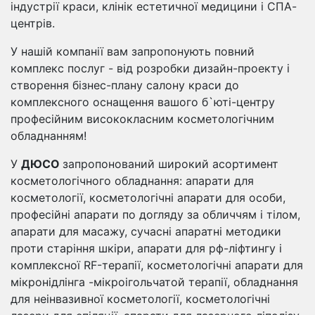
індустрії краси, клінік естетичної медицини і СПА-
центрів.
У нашій компанії вам запропонують повний
комплекс послуг - від розробки дизайн-проекту і
створення бізнес-плану салону краси до
комплексного оснащення вашого б`юті-центру
професійним висококласним косметологічним
обладнанням!
У
ДЮСО
запропонований широкий асортимент
косметологічного обладнання: апарати для
косметології, косметологічні апарати для особи,
професійні апарати по догляду за обличчям і тілом,
апарати для масажу, сучасні апаратні методики
проти старіння шкіри, апарати для рф-ліфтингу і
комплексної RF-терапії, косметологічні апарати для
мікронідлінга -мікроігольчатой ​​терапії, обладнання
для неінвазивної косметології, косметологічні