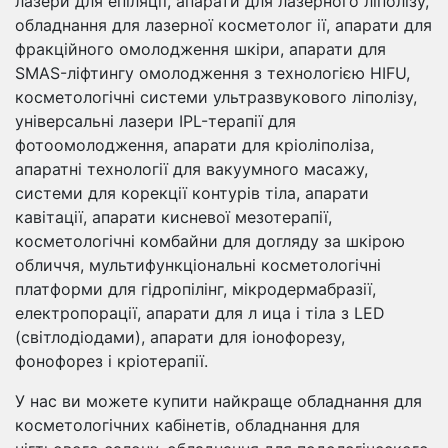
лазери для епіляції, апарати для лазерного ліполізу,
обладнання для лазерної косметолог ії, апарати для
фракційного омолодження шкіри, апарати для
SMAS-ліфтингу омолодження з технологією HIFU,
косметологічні системи ультразвукового ліполізу,
універсальні лазери IPL-терапії для
фотоомолодження, апарати для кріоліполіза,
апаратні технології для вакуумного масажу,
системи для корекції контурів тіла, апарати
кавітації, апарати кисневої мезотерапії,
косметологічні комбайни для догляду за шкірою
обличчя, мультифункціональні косметологічні
платформи для гідропілінг, мікродермабразії,
електропорації, апарати для л ица і тіла з LED
(світлодіодами), апарати для іонофорезу,
фонофорез і кріотерапії.
У нас ви можете купити найкраще обладнання для
косметологічних кабінетів, обладнання для