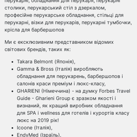
перукарні, обладнання для перукаря, перукарні
столики, перукарський стіл з дзеркалом,
професійне перукарське обладнання, стільці для
перукарні, візки для перукарів, перукарні тумбочки,
крісла для барбершопов
Ми є ексклюзивним представником відомих
світових брендів, таких як:
Takara Belmont (Японія),
Gamma & Bross (Італія) виробляють
обладнання для перукарень, барбершопов і
салонів краси преміум і люкс-класу,
GHARIENI (Німеччина) - на думку Forbes Travel
Guide - Gharieni Group є зразком якості і
визнаний, як кращий виробник обладнання
для SPA і wellness для готелів і курортів класу
люкс на 2019 рік!
Icoone (Італія),
EndyMed (Ізраїль),