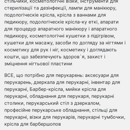
стільчики, косметологічні візки, інструменти для
стерилізації та дезінфекції, лампи для манікюру,
подологіческіе крісла, крісла з ваннами для
педикюру, подологіческіе крісла-ку еткі, апарати
для процедур апаратного манікюру і апаратного
педикюру, косметологічні кушетки з підігрівом,
кушетки для масажу, засоби по догляду за нігтями і
косметику для рук і ніг, косметику і доглядають
кошти, що забезпечують здоров`я, захист і
зміцнення нігтьової пластини
ВСЕ, що потрібно для перукарень: аксесуари для
перукарень, дзеркала для перукарні, інвентар для
перукарні, Барбер-крісла, мийки крісла для
перукарні, обладнання для перукаря, перукарні
столики, перукарський стіл з дзеркалом,
професійне перукарське обладнання, стільці для
перукарні, візки для перукарів, перукарні тумбочки,
крісла для барбершопов