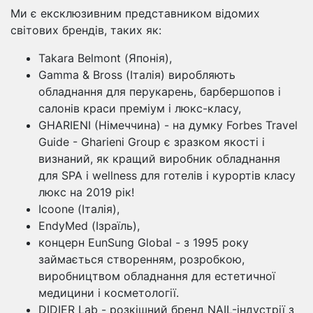
Ми є ексклюзивним представником відомих
світових брендів, таких як:
Takara Belmont (Японія),
Gamma & Bross (Італія) виробляють
обладнання для перукарень, барбершопов і
салонів краси преміум і люкс-класу,
GHARIENI (Німеччина) - на думку Forbes Travel
Guide - Gharieni Group є зразком якості і
визнаний, як кращий виробник обладнання
для SPA і wellness для готелів і курортів класу
люкс на 2019 рік!
Icoone (Італія),
EndyMed (Ізраїль),
концерн EunSung Global - з 1995 року
займається створенням, розробкою,
виробництвом обладнання для естетичної
медицини і косметології.
DIDIER Lab - розкішний бренд NAIL-індустрії з