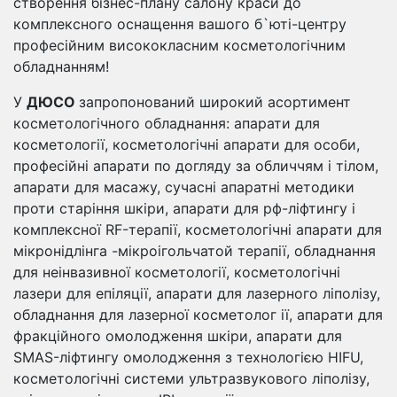
створення бізнес-плану салону краси до
комплексного оснащення вашого б`юті-центру
професійним висококласним косметологічним
обладнанням!
У
ДЮСО
запропонований широкий асортимент
косметологічного обладнання: апарати для
косметології, косметологічні апарати для особи,
професійні апарати по догляду за обличчям і тілом,
апарати для масажу, сучасні апаратні методики
проти старіння шкіри, апарати для рф-ліфтингу і
комплексної RF-терапії, косметологічні апарати для
мікронідлінга -мікроігольчатой ​​терапії, обладнання
для неінвазивної косметології, косметологічні
лазери для епіляції, апарати для лазерного ліполізу,
обладнання для лазерної косметолог ії, апарати для
фракційного омолодження шкіри, апарати для
SMAS-ліфтингу омолодження з технологією HIFU,
косметологічні системи ультразвукового ліполізу,