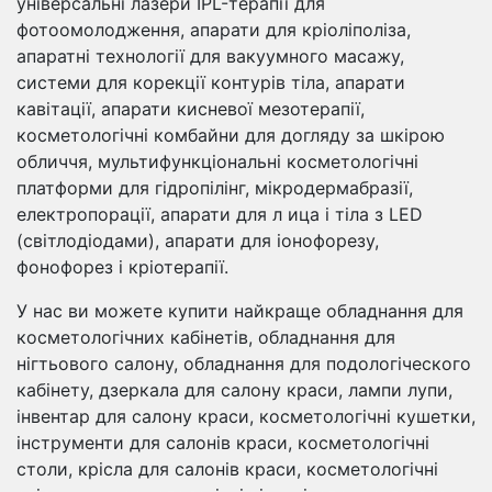
універсальні лазери IPL-терапії для
фотоомолодження, апарати для кріоліполіза,
апаратні технології для вакуумного масажу,
системи для корекції контурів тіла, апарати
кавітації, апарати кисневої мезотерапії,
косметологічні комбайни для догляду за шкірою
обличчя, мультифункціональні косметологічні
платформи для гідропілінг, мікродермабразії,
електропорації, апарати для л ица і тіла з LED
(світлодіодами), апарати для іонофорезу,
фонофорез і кріотерапії.
У нас ви можете купити найкраще обладнання для
косметологічних кабінетів, обладнання для
нігтьового салону, обладнання для подологіческого
кабінету, дзеркала для салону краси, лампи лупи,
інвентар для салону краси, косметологічні кушетки,
інструменти для салонів краси, косметологічні
столи, крісла для салонів краси, косметологічні