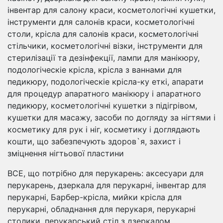
інвентар для салону краси, косметологічні кушетки,
інструменти для салонів краси, косметологічні
столи, крісла для салонів краси, косметологічні
стільчики, косметологічні візки, інструменти для
стерилізації та дезінфекції, лампи для манікюру,
подологіческіе крісла, крісла з ваннами для
педикюру, подологіческіе крісла-ку еткі, апарати
для процедур апаратного манікюру і апаратного
педикюру, косметологічні кушетки з підігрівом,
кушетки для масажу, засоби по догляду за нігтями і
косметику для рук і ніг, косметику і доглядають
кошти, що забезпечують здоров`я, захист і
зміцнення нігтьової пластини
ВСЕ, що потрібно для перукарень: аксесуари для
перукарень, дзеркала для перукарні, інвентар для
перукарні, Барбер-крісла, мийки крісла для
перукарні, обладнання для перукаря, перукарні
столики, перукарський стіл з дзеркалом,