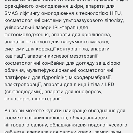
фракційного омолодження шкіри, апарати для
SMAS-ліфтингу омолодження з технологією HIFU,
косметологічні системи ультразвукового ліполізу,
універсальні лазери IPL-терапії для
фотоомолодження, апарати для кріоліполіза,
апаратні технології для вакуумного масажу,
системи для корекції контурів тіла, апарати
кавітації, апарати кисневої мезотерапії,
косметологічні комбайни для догляду за шкірою
обличчя, мультифункціональні косметологічні
платформи для гідропілінг, мікродермабразії,
електропорації, апарати для л ица і тіла з LED
(світлодіодами), апарати для іонофорезу,
фонофорез і кріотерапії.
У нас ви можете купити найкраще обладнання для
косметологічних кабінетів, обладнання для
нігтьового салону, обладнання для подологіческого
кабінету, дзеркала для салону краси, лампи лупи,