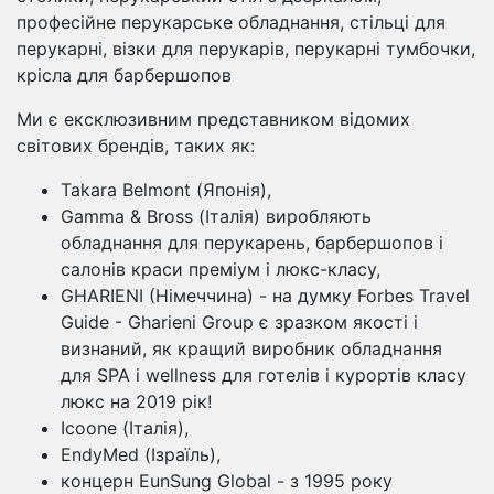
професійне перукарське обладнання, стільці для
перукарні, візки для перукарів, перукарні тумбочки,
крісла для барбершопов
Ми є ексклюзивним представником відомих
світових брендів, таких як:
Takara Belmont (Японія),
Gamma & Bross (Італія) виробляють
обладнання для перукарень, барбершопов і
салонів краси преміум і люкс-класу,
GHARIENI (Німеччина) - на думку Forbes Travel
Guide - Gharieni Group є зразком якості і
визнаний, як кращий виробник обладнання
для SPA і wellness для готелів і курортів класу
люкс на 2019 рік!
Icoone (Італія),
EndyMed (Ізраїль),
концерн EunSung Global - з 1995 року