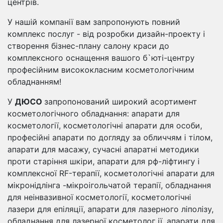
центрів.
У нашій компанії вам запропонують повний
комплекс послуг - від розробки дизайн-проекту і
створення бізнес-плану салону краси до
комплексного оснащення вашого б`юті-центру
професійним висококласним косметологічним
обладнанням!
У
ДЮСО
запропонований широкий асортимент
косметологічного обладнання: апарати для
косметології, косметологічні апарати для особи,
професійні апарати по догляду за обличчям і тілом,
апарати для масажу, сучасні апаратні методики
проти старіння шкіри, апарати для рф-ліфтингу і
комплексної RF-терапії, косметологічні апарати для
мікронідлінга -мікроігольчатой ​​терапії, обладнання
для неінвазивної косметології, косметологічні
лазери для епіляції, апарати для лазерного ліполізу,
обладнання для лазерної косметолог ії, апарати для